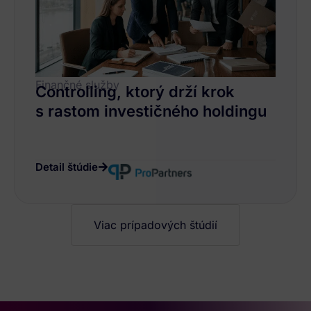
Finančné služby
Controlling, ktorý drží krok
s rastom investičného holdingu
Detail štúdie
Viac prípadových štúdií