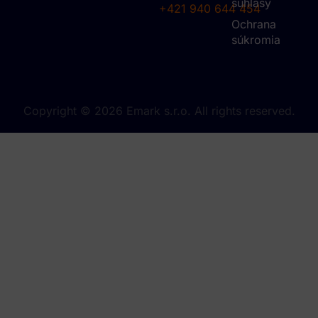
súhlasy
+421 940 644 454
Ochrana
súkromia
Copyright © 2026 Emark s.r.o. All rights reserved.