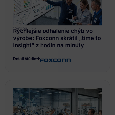
Výroba
Rýchlejšie odhalenie chýb vo
výrobe: Foxconn skrátil „time to
insight“ z hodín na minúty
Detail štúdie