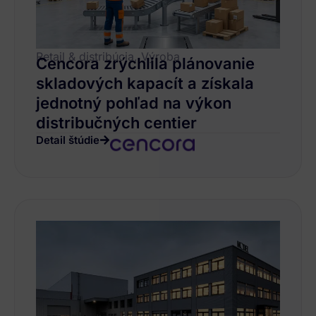
Retail & distribúcia, Výroba
Cencora zrýchlila plánovanie
skladových kapacít a získala
jednotný pohľad na výkon
distribučných centier
Detail štúdie