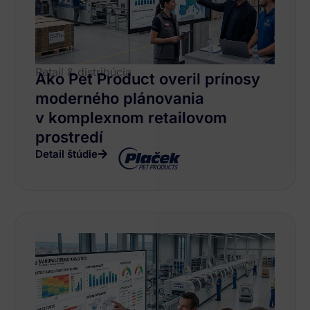
Retail & distribúcia
Ako Pet Product overil prínosy
moderného plánovania
v komplexnom retailovom
prostredí
Detail štúdie