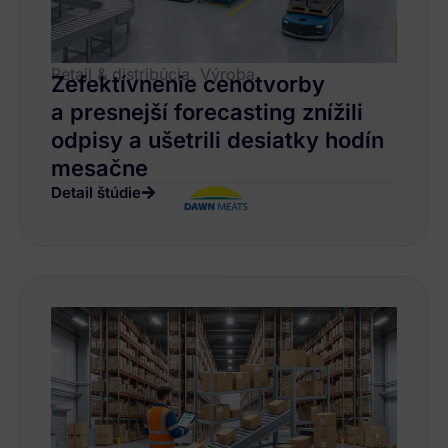
Retail & distribúcia, Výroba
Zefektívnenie cenotvorby
a presnejší forecasting znížili
odpisy a ušetrili desiatky hodín
mesačne
Detail štúdie