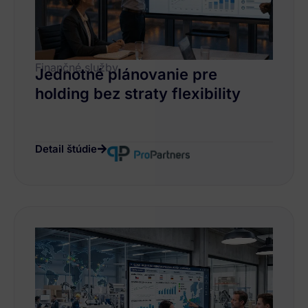
Finančné služby
Jednotné plánovanie pre
holding bez straty flexibility
Detail štúdie