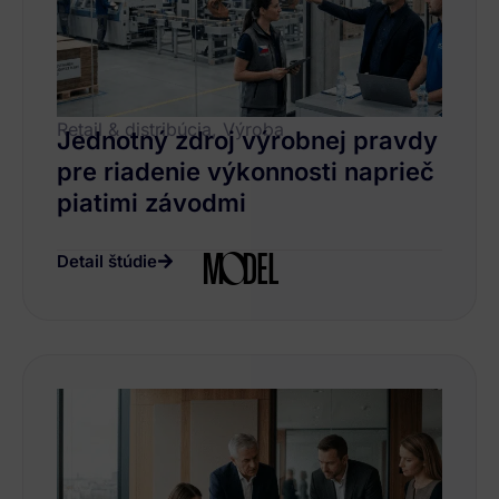
Retail & distribúcia, Výroba
Jednotný zdroj výrobnej pravdy
pre riadenie výkonnosti naprieč
piatimi závodmi
Detail štúdie