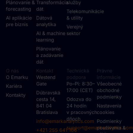
Plánovanie &
Transformácia
služby
forecasting
dát
Telekomunikácie
AI aplikácie
Dátová
& utility
pre biznis
analytika
Verejný
AI & machine
sektor
learning
Plánovanie
a zadávanie
dát
O nás
Kontakt
Technická
Právne
O Emarku
Westend
podpora
informácie
Gate
Po–Pi: 8:30–
Všeobecné
Kariéra
17:00 (CET)
obchodné
Dúbravská
Kontakty
podmienky
cesta 14,
Odozva do
841 04
24 hodín
Nastavenia
Bratislava
v pracovných
cookies
dňoch
info@emarkanalytics.com
Podmienky
support@emarkanalytics.com
používania &
+421 255 641 106