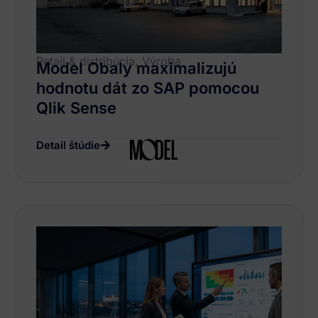
Retail & distribúcia, Výroba
Model Obaly maximalizujú
hodnotu dát zo SAP pomocou
Qlik Sense
Detail štúdie