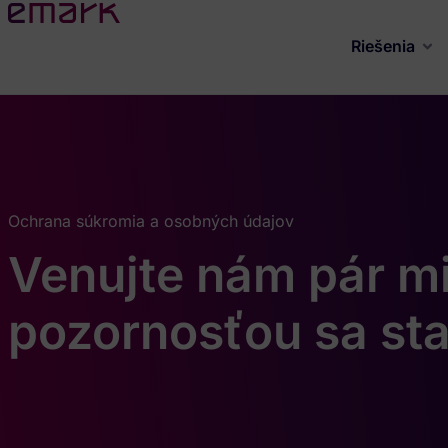
Riešenia
Ochrana súkromia a osobných údajov
Venujte nám pár min
pozornosťou sa st