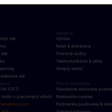
Odvetvia
pohyb dát
Výroba
rmy
Retail & distribúcia
 dát
Finančné služby
ika
Telekomunikácie & utility
learning
Verejný sektor
zadávanie dát
dpora
Právne informácie
7:00 (CET)
Všeobecné obchodné podmi
 hodín v pracovných dňoch
Nastavenia cookies
kanalytics.com
Podmienky používania & súhl
 454
Ochrana súkromia