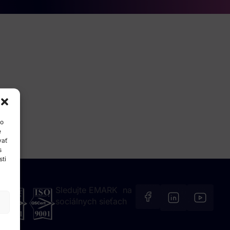
ko
e
vať
s
sti
Sledujte EMARK na
sociálnych sieťach