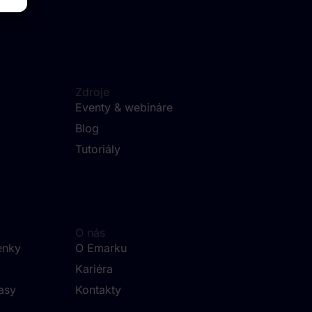
Zdroje
Eventy & webináre
Blog
Tutoriály
O nás
enky
O Emarku
Kariéra
asy
Kontakty