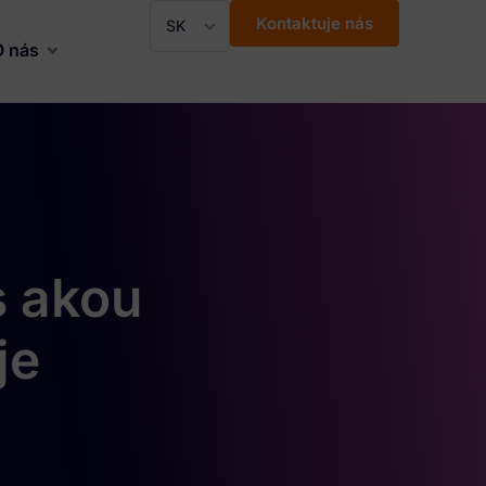
Kontaktuje nás
SK
O nás
s akou
je