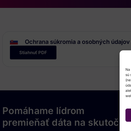
Ochrana súkromia a osobných údajov
Stiahnuť PDF
Na 
sú 
(ne
úda
ale
web
Pomáhame lídrom
premieňať dáta na skutočn