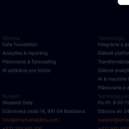
Riešenia
Technológie
Data foundation
Integrácia a 
Analytika & reporting
Dátové platfo
Plánovanie & forecasting
Transformácia
AI aplikácie pre biznis
Dátová analyt
AI & machine 
Plánovanie a 
Kontakt
Technická po
Westend Gate
Po–Pi: 8:30–1
Dúbravská cesta 14, 841 04 Bratislava
Odozva do 24
info@emarkanalytics.com
support@emar
+421 255 641 106
+421 940 644