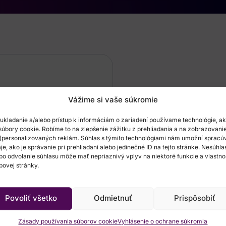
Vážime si vaše súkromie
ukladanie a/alebo prístup k informáciám o zariadení používame technológie, a
súbory cookie. Robíme to na zlepšenie zážitku z prehliadania a na zobrazovani
)personalizovaných reklám. Súhlas s týmito technológiami nám umožní spracú
je, ako je správanie pri prehliadaní alebo jedinečné ID na tejto stránke. Nesúhla
bo odvolanie súhlasu môže mať nepriaznivý vplyv na niektoré funkcie a vlastno
ovej stránky.
Povoliť všetko
Odmietnuť
Prispôsobiť
ú hodnotu
Zásady používania súborov cookie
Vyhlásenie o ochrane súkromia