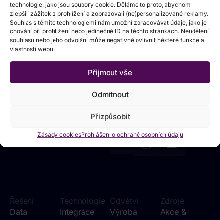
technologie, jako jsou soubory cookie. Děláme to proto, abychom
zlepšili zážitek z prohlížení a zobrazovali (ne)personalizované reklamy.
Souhlas s těmito technologiemi nám umožní zpracovávat údaje, jako je
chování při prohlížení nebo jedinečné ID na těchto stránkách. Neudělení
souhlasu nebo jeho odvolání může negativně ovlivnit některé funkce a
vlastnosti webu.
Pomáháme lídrům
Přijmout vše
proměnit data ve
Odmítnout
skutečnou hodnotu
Sledujte EMARK na
Přizpůsobit
sociálních sítích
Zásady cookies
Prohlášení o ochraně osobních údajů
Řešení
Technologie
Odvětví
Zdroje
Data
Integrace
Výroba
Akce &