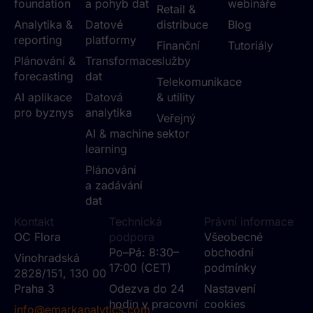
foundation
a pohyb dat
webináře
Retail &
Analytika &
Datové
distribuce
Blog
reporting
platformy
Finanční
Tutoriály
Plánování &
Transformace
služby
forecasting
dat
Telekomunikace
AI aplikace
Datová
& utility
pro byznys
analytika
Veřejný
AI & machine
sektor
learning
Plánování
a zadávání
dat
Kontakt
Technická
Právní informace
OC Flora
podpora
Všeobecné
Po–Pá: 8:30–
obchodní
Vinohradská
17:00 (CET)
podmínky
2828/151, 130 00
Praha 3
Odezva do 24
Nastavení
hodin v pracovní
cookies
info@emarkanalytics.com