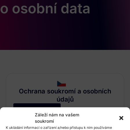
o osobní data
Ochrana soukromí a osobních
údajů
Stáhnout PDF
Záleží nám na vašem
soukromí
K ukládání informací o zařízení a/nebo přístupu k nim používáme