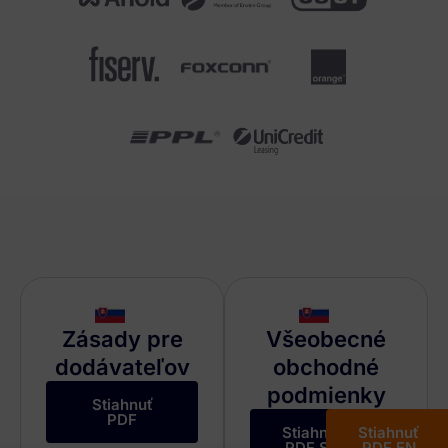
Zásady pre
Všeobecné
dodávateľov
obchodné
podmienky
Stiahnuť
PDF
Stiahnuť
Stiahnuť
PDF SK
PDF EN