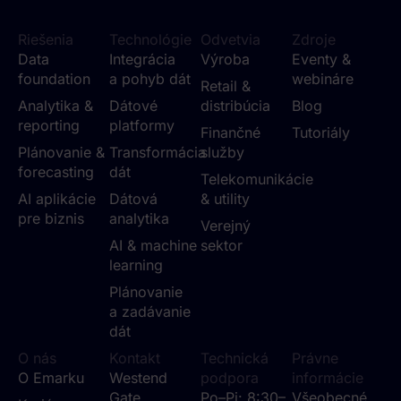
Riešenia
Technológie
Odvetvia
Zdroje
Data
Integrácia
Výroba
Eventy &
foundation
a pohyb dát
webináre
Retail &
Analytika &
Dátové
distribúcia
Blog
reporting
platformy
Finančné
Tutoriály
Plánovanie &
Transformácia
služby
forecasting
dát
Telekomunikácie
AI aplikácie
Dátová
& utility
pre biznis
analytika
Verejný
AI & machine
sektor
learning
Plánovanie
a zadávanie
dát
O nás
Kontakt
Technická
Právne
O Emarku
Westend
podpora
informácie
Gate
Po–Pi: 8:30–
Všeobecné