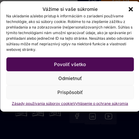
jazyk
jazyk
Vážime si vaše súkromie
Na ukladanie a/alebo prístup k informáciám o zariadení používame
technológie, ako sú súbory cookie. Robíme to na zlepšenie zážitku z
prehliadania a na zobrazovanie (ne)personalizovaných reklám. Súhlas s
týmito technológiami nám umožní spracúvať údaje, ako je správanie pri
prehliadaní alebo jedinečné ID na tejto stránke. Nesúhlas alebo odvolanie
súhlasu môže mať nepriaznivý vplyv na niektoré funkcie a vlastnosti
webovej stránky.
Pomáhame lídrom
Povoliť všetko
premieňať dáta na
Odmietnuť
skutočnú hodnotu
Prispôsobiť
Sledujte EMARK na
Zásady používania súborov cookie
Vyhlásenie o ochrane súkromia
sociálnych sieťach