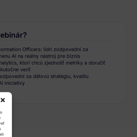
webinár?
ormation Officers: lídri zodpovední za
nu AI na reálny nástroj pre biznis
alytics, ktorí chcú zjednotiť metriky a doručiť
kutočne veriť
zodpovední za dátovú stratégiu, kvalitu
I iniciatívy
ko
e
vať
s
sti