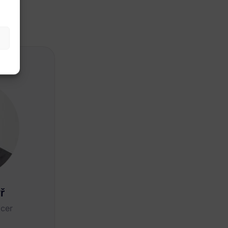
ř
icer