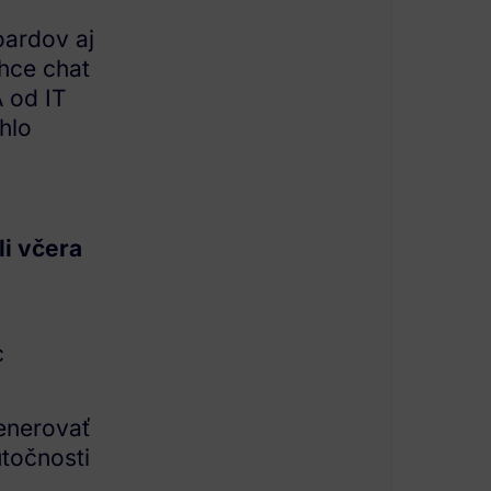
oardov aj
hce chat
A od IT
hlo
i včera
c
enerovať
utočnosti