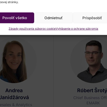
ovej stránky.
Spíkri
Povoliť všetko
Odmietnuť
Prispôsobiť
Zásady používania súborov cookie
Vyhlásenie o ochrane súkromia
Andrea
Róbert Šrotý
Janidžárová
Chief Business Off
EMARK
esales & Analytics