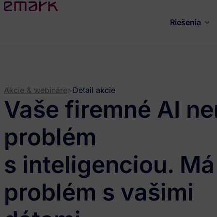
Riešenia
Akcie & webináre
>
Detail akcie
Vaše firemné AI n
problém
s inteligenciou. Má
problém s vašimi