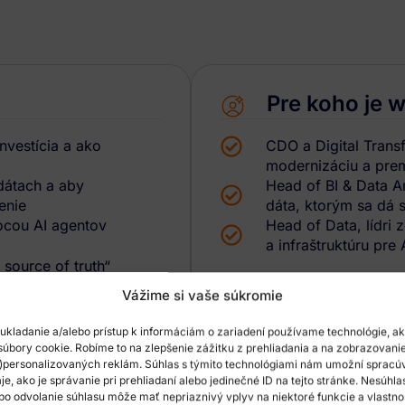
Pre koho je 
nvestícia a ako
CDO a Digital Transf
modernizáciu a preme
 dátach a aby
Head of BI & Data An
enie
dáta, ktorým sa dá s
ocou AI agentov
Head of Data, lídri 
a infraštruktúru pre A
 source of truth“
Vážime si vaše súkromie
ukladanie a/alebo prístup k informáciám o zariadení používame technológie, a
súbory cookie. Robíme to na zlepšenie zážitku z prehliadania a na zobrazovani
)personalizovaných reklám. Súhlas s týmito technológiami nám umožní spracú
je, ako je správanie pri prehliadaní alebo jedinečné ID na tejto stránke. Nesúhla
bo odvolanie súhlasu môže mať nepriaznivý vplyv na niektoré funkcie a vlastno