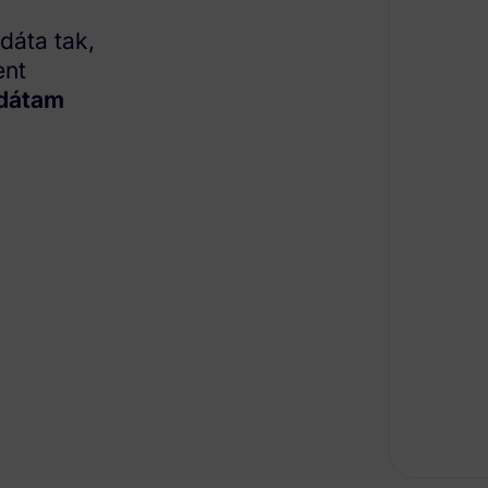
dáta tak,
ent
dátam