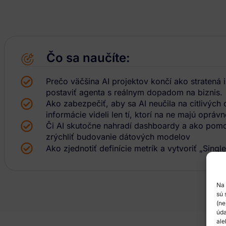
Čo sa naučíte:
Prečo väčšina AI projektov končí ako stratená i
postaviť agenta s reálnym dopadom na biznis.
Ako zabezpečiť, aby sa AI neučila na citlivých
informácie videli len tí, ktorí na ne majú oprávn
Či AI skutočne nahradí dashboardy a ako pom
zrýchliť budovanie dátových modelov
Ako zjednotiť definície metrík a vytvoriť „Single
Na 
sú 
(ne
úda
ale