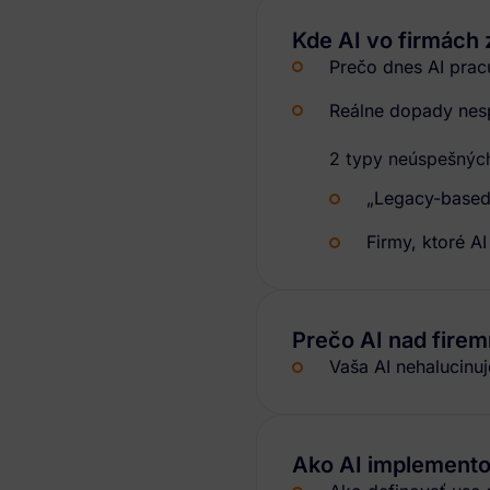
Kde AI vo firmách 
Prečo dnes AI pracu
Reálne dopady nes
2 typy neúspešných
„Legacy-based“
Firmy, ktoré AI
Prečo AI nad firem
Vaša AI nehalucinuj
Ako AI implemento