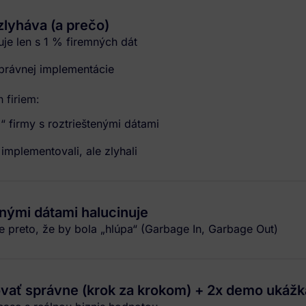
zlyháva (a prečo)
je len s 1 % firemných dát
právnej implementácie
 firiem:
 firmy s roztrieštenými dátami
 implementovali, ale zlyhali
nými dátami halucinuje
e preto, že by bola „hlúpa“ (Garbage In, Garbage Out)
vať správne (krok za krokom) + 2x demo ukážk