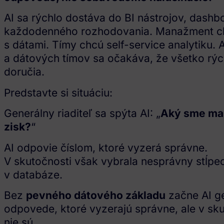
AI sa rýchlo dostáva do BI nástrojov, dashb
každodenného rozhodovania. Manažment c
s dátami. Tímy chcú self-service analytiku. 
a dátových tímov sa očakáva, že všetko rýc
doručia.
Predstavte si situáciu:
Generálny riaditeľ sa spýta AI: „
Aký sme mal
zisk?
“
AI odpovie číslom, ktoré vyzerá správne.
V skutočnosti však vybrala nesprávny stĺpe
v databáze.
Bez
pevného dátového základu
začne AI g
odpovede, ktoré vyzerajú správne, ale v sk
nie sú.