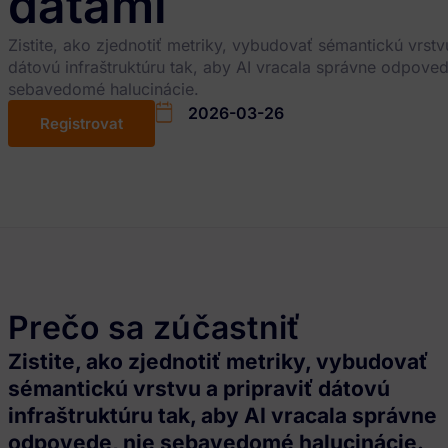
dátami
Zistite, ako zjednotiť metriky, vybudovať sémantickú vrstvu
dátovú infraštruktúru tak, aby AI vracala správne odpoved
sebavedomé halucinácie.
2026-03-26
Registrovat
Prečo sa zúčastniť
Zistite, ako zjednotiť metriky, vybudovať
sémantickú vrstvu a pripraviť dátovú
infraštruktúru tak, aby AI vracala správne
odpovede, nie sebavedomé halucinácie.